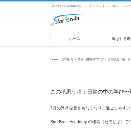
Star Brain Academy（スターブレインアカ
ホーム
選ばれる理
Home
/
お知らせ
/
塾長・建島のブログ
/
この頃思う頃：日
この頃思う頃：日常の中の学び〜塾
7月の異常な暑さもなくなり、過ごしやす
Star Brain Academy の建島（たてじま