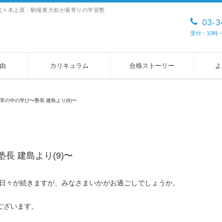
デミー）代々木上原・駒場東大前が最寄りの学習塾
03-3
受付：10時
由
カリキュラム
合格ストーリー
よ
常の中の学び〜塾長 建島より(9)〜
長 建島より(9)〜
い日々が続きますが、みなさまいかがお過ごしでしょうか。
）でございます。