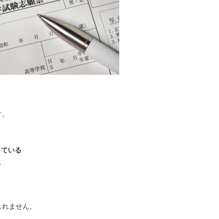
す。
っている
る
しれません。