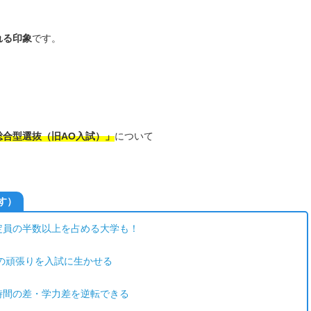
れる印象
です。
総合型選抜（旧AO入試）」
について
す）
定員の半数以上を占める大学も！
の頑張りを入試に生かせる
時間の差・学力差を逆転できる