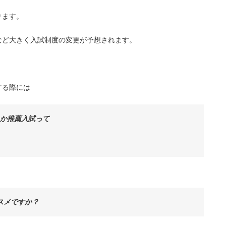
ります。
など大きく入試制度の変更が予想されます。
する際には
とか推薦入試って
スメですか？