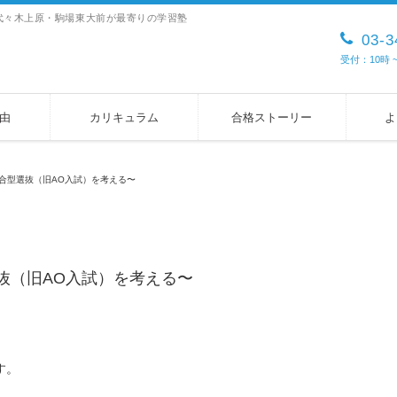
デミー）代々木上原・駒場東大前が最寄りの学習塾
03-3
受付：10時
由
カリキュラム
合格ストーリー
よ
合型選抜（旧AO入試）を考える〜
抜（旧AO入試）を考える〜
です。